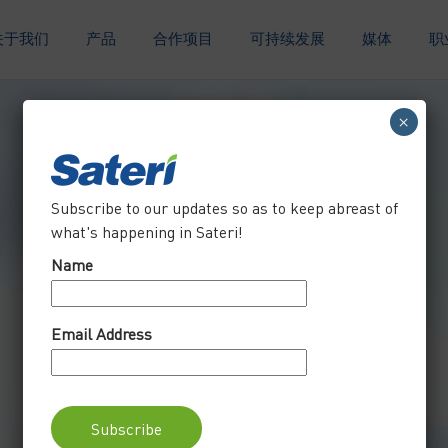
关于我们
产品
合作项目
可持续发展
媒体
职
×
Subscribe to our updates so as to keep abreast of
what's happening in Sateri!
Name
Email Address