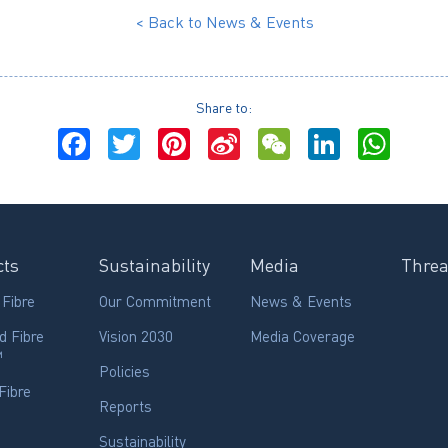
< Back to News & Events
Share to:
Facebook
Twitter
Pinterest
Sina
WeChat
LinkedI
Wha
Weibo
cts
Sustainability
Media
Thre
 Fibre
Our Commitment
News & Events
d Fibre
Vision 2030
Media Coverage
™
Policies
Fibre
Reports
Sustainability