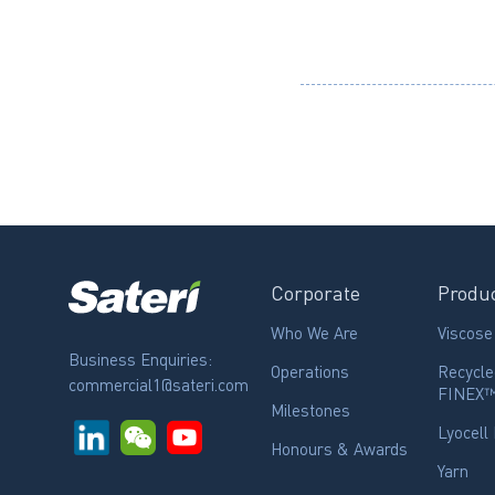
Corporate
Produ
Who We Are
Viscose
Business Enquiries:
Operations
Recycle
commercial1@sateri.com
FINEX
Milestones
Lyocell 
Honours & Awards
Yarn